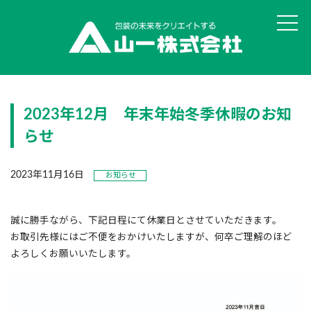
山一の思い・強み
2023年12月 年末年始冬季休暇のお知
丸投げOK!食品パッケージ
らせ
ユニバーサルデザイン評価サービス
2023年11月16日
お知らせ
オリジナル真空袋 彩・彊美人
貼りサポ・組みサポ
誠に勝手ながら、下記日程にて休業日とさせていただきます。
お取引先様にはご不便をおかけいたしますが、何卒ご理解のほど
データ作成サービスSAIGEN
よろしくお願いいたします。
オリジナル印刷 ピザ用真空袋