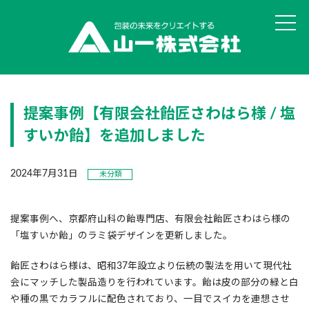
山一の思い・強み
提案事例【有限会社飴匠さわはら様 / 塩
丸投げOK!食品パッケージ
すいか飴】を追加しました
ユニバーサルデザイン評価サービス
2024年7月31日
未分類
オリジナル真空袋 彩・彊美人
貼りサポ・組みサポ
提案事例へ、京都府山科の飴専門店、有限会社飴匠さわはら様の
「塩すいか飴」のラミ袋デザインを更新しました。
データ作成サービスSAIGEN
飴匠さわはら様は、昭和37年設立より伝統の製法を用いて現代社
会にマッチした製品造りを行われています。飴は皮の部分の緑と白
オリジナル印刷 ピザ用真空袋
や種の黒でカラフルに配色されており、一目でスイカを連想させ