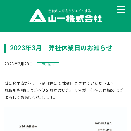
山一の思い・強み
2023年3月 弊社休業日のお知らせ
丸投げOK!食品パッケージ
ユニバーサルデザイン評価サービス
2023年2月28日
お知らせ
オリジナル真空袋 彩・彊美人
誠に勝手ながら、下記日程にて休業日とさせていただきます。
お取引先様にはご不便をおかけいたしますが、何卒ご理解のほど
貼りサポ・組みサポ
よろしくお願いいたします。
データ作成サービスSAIGEN
オリジナル印刷 ピザ用真空袋