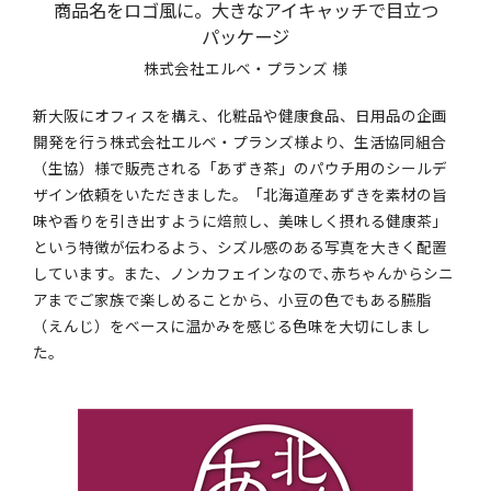
商品名をロゴ風に。大きなアイキャッチで目立つ
提案事例
パッケージ
社員紹介
株式会社エルベ・プランズ 様
新大阪にオフィスを構え、化粧品や健康食品、日用品の企画
お知らせ
開発を行う株式会社エルベ・プランズ様より、生活協同組合
（生協）様で販売される「あずき茶」のパウチ用のシールデ
会社情報
ザイン依頼をいただきました。「北海道産あずきを素材の旨
味や香りを引き出すように焙煎し、美味しく摂れる健康茶」
採用情報
という特徴が伝わるよう、シズル感のある写真を大きく配置
しています。また、ノンカフェインなので､赤ちゃんからシニ
お問合せ
アまでご家族で楽しめることから、小豆の色でもある臙脂
（えんじ）をベースに温かみを感じる色味を大切にしまし
た。