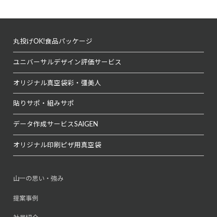
丸投げOK!
食品パッケージ
ユニバーサルデザイン
評価サービス
オリジナル真空袋
彩・彊美人
貼りサポ・組みサポ
データ作成サービス
SAIGEN
オリジナル印刷
ピザ用真空袋
山一の思い・強み
提案事例