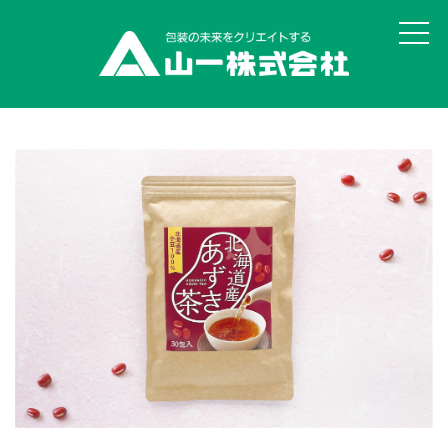
山一の思い・強み
丸投げOK!食品パッケージ
ユニバーサルデザイン評価サービス
オリジナル真空袋 彩・彊美人
貼りサポ・組みサポ
データ作成サービスSAIGEN
オリジナル印刷 ピザ用真空袋