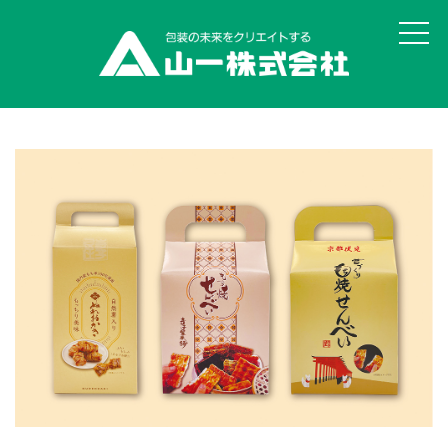
山一の思い・強み
丸投げOK!食品パッケージ
ユニバーサルデザイン評価サービス
オリジナル真空袋 彩・彊美人
貼りサポ・組みサポ
データ作成サービスSAIGEN
オリジナル印刷 ピザ用真空袋