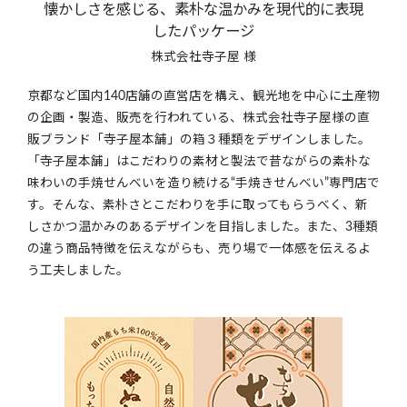
懐かしさを感じる、素朴な温かみを現代的に表現
提案事例
したパッケージ
社員紹介
株式会社寺子屋 様
京都など国内140店舗の直営店を構え、観光地を中心に土産物
お知らせ
の企画・製造、販売を行われている、株式会社寺子屋様の直
販ブランド「寺子屋本舗」の箱３種類をデザインしました。
会社情報
「寺子屋本舗」はこだわりの素材と製法で昔ながらの素朴な
味わいの手焼せんべいを造り続ける“手焼きせんべい”専門店で
採用情報
す。そんな、素朴さとこだわりを手に取ってもらうべく、新
しさかつ温かみのあるデザインを目指しました。また、3種類
お問合せ
の違う商品特徴を伝えながらも、売り場で一体感を伝えるよ
う工夫しました。