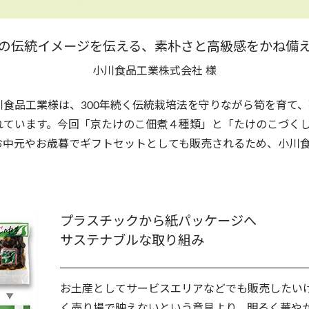
の伝統イメージを伝える、素朴さと高級感をかね備
小川食品工業株式会社 様
食品工業様は、300年続く伝統栽培法を守りながら筍を育て
れています。今回「京たけのこ佃煮４種類」と「たけのこづくし
お中元やお歳暮でギフトセットとしても販売されるため、小川
プラスチックから紙パッケージへ
サステナブルな取り組み
お土産としてサービスエリアなどでも販売したいけ
く売り場で映えないという意見より、明るく華や