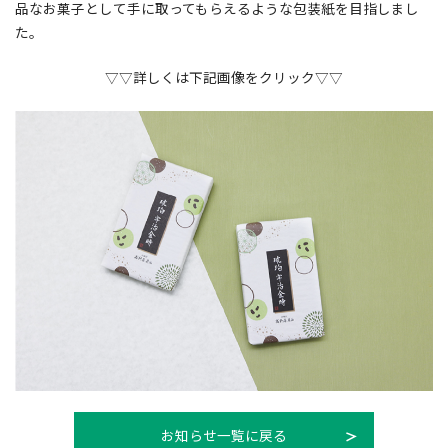
品なお菓子として手に取ってもらえるような包装紙を目指しまし
提案事例
た。
社員紹介
▽▽詳しくは下記画像をクリック▽▽
お知らせ
会社情報
採用情報
お問合せ
お知らせ一覧に戻る