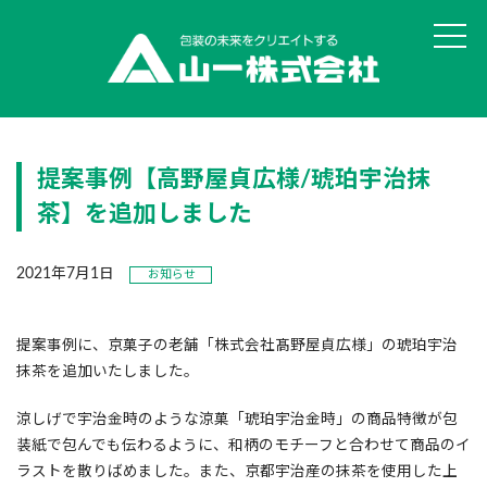
山一の思い・強み
提案事例【高野屋貞広様/琥珀宇治抹
丸投げOK!食品パッケージ
茶】を追加しました
ユニバーサルデザイン評価サービス
2021年7月1日
お知らせ
オリジナル真空袋 彩・彊美人
貼りサポ・組みサポ
提案事例に、京菓子の老舗「株式会社髙野屋貞広様」の琥珀宇治
抹茶を追加いたしました。
データ作成サービスSAIGEN
涼しげで宇治金時のような涼菓「琥珀宇治金時」の商品特徴が包
装紙で包んでも伝わるように、和柄のモチーフと合わせて商品のイ
オリジナル印刷 ピザ用真空袋
ラストを散りばめました。また、京都宇治産の抹茶を使用した上